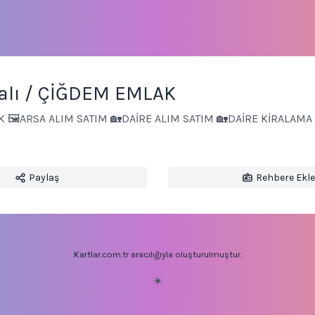
alı / ÇİĞDEM EMLAK
 🖼ARSA ALIM SATIM 🏡DAİRE ALIM SATIM 🏡DAİRE KİRALAMA 
Paylaş
Rehbere Ekle
Kartlar.com.tr aracılığıyla oluşturulmuştur.
☀️