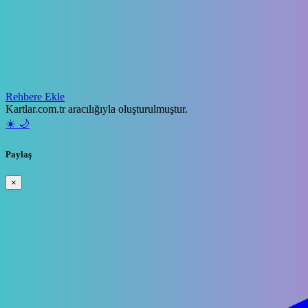
Rehbere Ekle
Kartlar.com.tr aracılığıyla oluşturulmuştur.
☀️
🌙
Paylaş
×