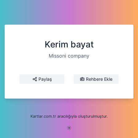
Kerim bayat
Missoni company
Paylaş
Rehbere Ekle
Kartlar.com.tr aracılığıyla oluşturulmuştur.
☀️