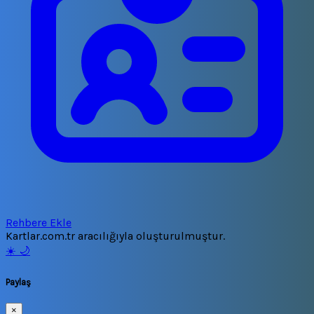
Rehbere Ekle
Kartlar.com.tr aracılığıyla oluşturulmuştur.
☀️
🌙
Paylaş
×