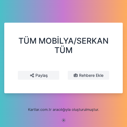
TÜM MOBİLYA/SERKAN
TÜM
Paylaş
Rehbere Ekle
Kartlar.com.tr aracılığıyla oluşturulmuştur.
☀️