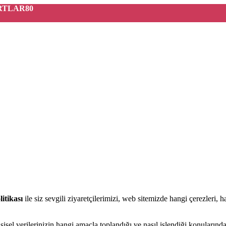
ARTLAR80
itikası
ile siz sevgili ziyaretçilerimizi, web sitemizde hangi çerezleri, 
işisel verilerinizin hangi amaçla toplandığı ve nasıl işlendiği konularınd