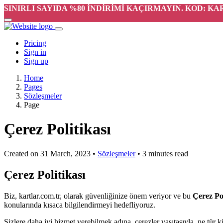
SINIRLI SAYIDA %80 İNDİRİMİ KAÇIRMAYIN. KOD: K
Pricing
Sign in
Sign up
Home
Pages
Sözleşmeler
Page
Çerez Politikası
Created on 31 March, 2023
•
Sözleşmeler
• 3 minutes read
Çerez Politikası
Biz, kartlar.com.tr, olarak güvenliğinize önem veriyor ve bu
Çerez Pol
konularında kısaca bilgilendirmeyi hedefliyoruz.
Sizlere daha iyi hizmet verebilmek adına, çerezler vasıtasıyla, ne tür k