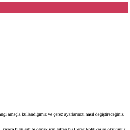
hangi amaçla kullandığımız ve çerez ayarlarınızı nasıl değiştireceğiniz
a, kısaca bilgi sahibi olmak için lütfen bu Çerez Politikasını okuyunuz.