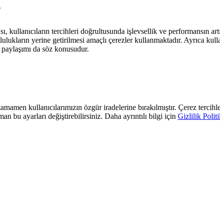
?
kullanıcıların tercihleri doğrultusunda işlevsellik ve performansın artırı
lukların yerine getirilmesi amaçlı çerezler kullanmaktadır. Ayrıca kulla
i paylaşımı da söz konusudur.
mamen kullanıcılarımızın özgür iradelerine bırakılmıştır. Çerez tercihler
an bu ayarları değiştirebilirsiniz. Daha ayrıntılı bilgi için
Gizlilik Polit