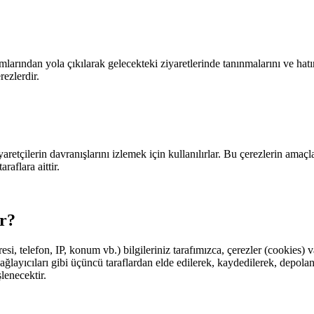
mlarından yola çıkılarak gelecekteki ziyaretlerinde tanınmalarını ve hatı
rezlerdir.
aretçilerin davranışlarını izlemek için kullanılırlar. Bu çerezlerin amaçla
aflara aittir.
ir?
dresi, telefon, IP, konum vb.) bilgileriniz tarafımızca, çerezler (cookie
ji sağlayıcıları gibi üçüncü taraflardan elde edilerek, kaydedilerek, depo
lenecektir.